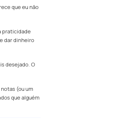
arece que eu não
 praticidade
ue dar dinheiro
is desejado. O
m notas (ou um
ndos que alguém