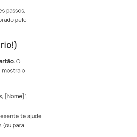
es passos,
brado pelo
rio!)
artão.
O
ê mostra o
s, [Nome]”,
resente te ajude
s (ou para