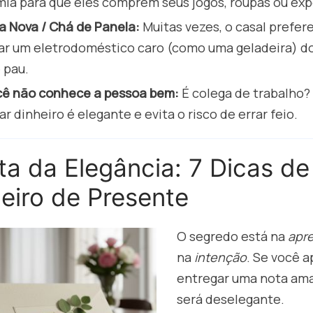
ia para que eles comprem seus jogos, roupas ou exp
 Nova / Chá de Panela:
Muitas vezes, o casal prefere
ar um eletrodoméstico caro (como uma geladeira) do
 pau.
ê não conhece a pessoa bem:
É colega de trabalho?
r dinheiro é elegante e evita o risco de errar feio.
ta da Elegância: 7 Dicas d
eiro de Presente
O segredo está na
apr
na
intenção
. Se você 
entregar uma nota ama
será deselegante.