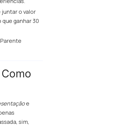
eriências.
 juntar o valor
 que ganhar 30
 Parente
e Como
esentação
e
apenas
ssada, sim,