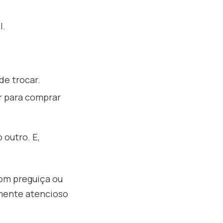
l.
de trocar.
r para comprar
 outro. E,
com preguiça ou
amente atencioso