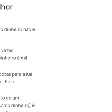
lhor
o dinheiro não é
 vezes
inheiro é mil
otas para a lua
s. Eles
sto de um
como dinheiro) é