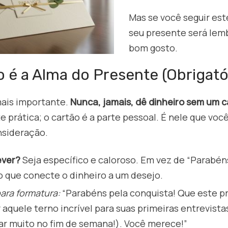
Mas se você seguir est
seu presente será lem
bom gosto.
o é a Alma do Presente (Obrigató
mais importante.
Nunca, jamais, dê dinheiro sem um c
te prática; o cartão é a parte pessoal. É nele que voc
nsideração.
ever?
Seja específico e caloroso. Em vez de “Parabén
o que conecte o dinheiro a um desejo.
ara formatura:
“Parabéns pela conquista! Que este p
aquele terno incrível para suas primeiras entrevista
 muito no fim de semana!). Você merece!”