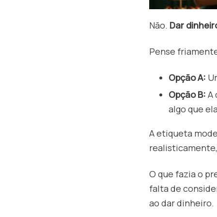
Não.
Dar dinheir
Pense friamente
Opção A:
Um
Opção B:
A 
algo que el
A etiqueta moder
realisticamente,
O que fazia o pr
falta de consid
ao dar dinheiro.