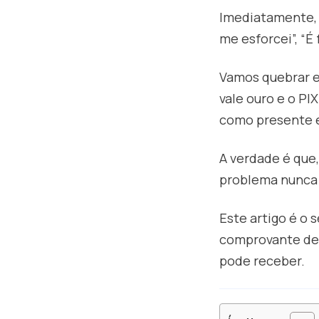
Imediatamente, a
me esforcei”, “É 
Vamos quebrar e
vale ouro e o PI
como presente é 
A verdade é que,
problema nunca
Este artigo é o 
comprovante de 
pode receber.