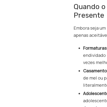
Quando o 
Presente
Embora seja um 
apenas aceitáve
Formaturas
endividado 
vezes melho
Casamentos
de mel ou p
literalmen
Adolescente
adolescente