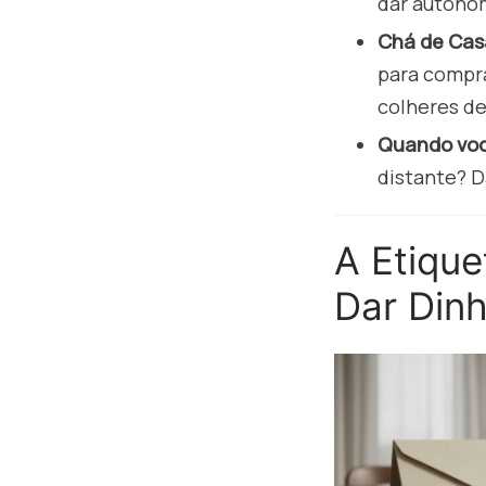
dar autonom
Chá de Casa
para compr
colheres de
Quando voc
distante? Da
A Etique
Dar Dinh