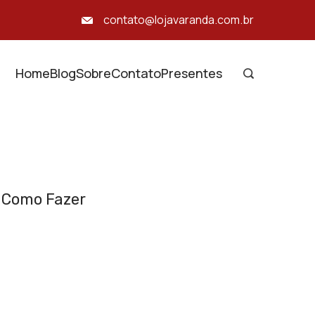
contato@lojavaranda.com.br
Home
Blog
Sobre
Contato
Presentes
e Como Fazer