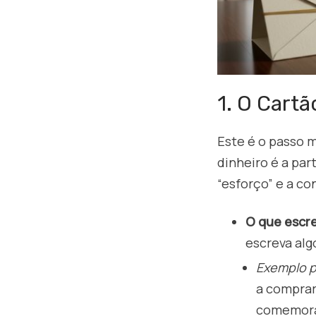
1. O Cartã
Este é o passo 
dinheiro é a par
“esforço” e a co
O que escr
escreva alg
Exemplo p
a comprar 
comemorar