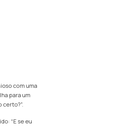
nsioso com uma
lha para um
 certo?”.
do: “E se eu