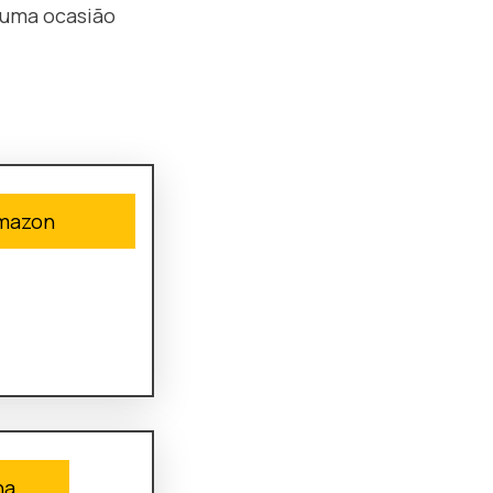
 uma ocasião
amazon
na