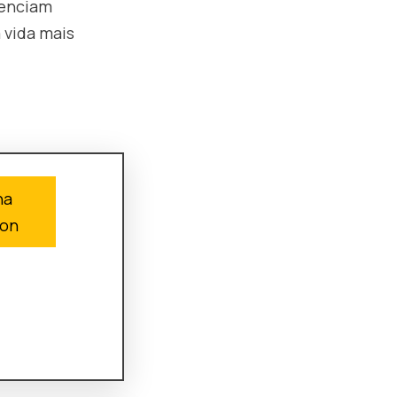
uenciam
 vida mais
na
on