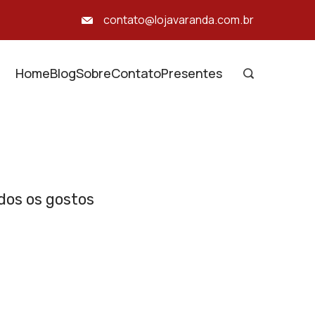
contato@lojavaranda.com.br
Home
Blog
Sobre
Contato
Presentes
dos os gostos