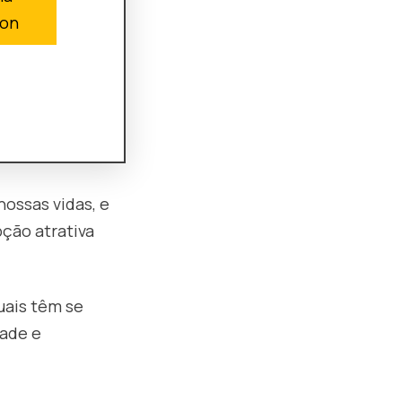
on
ossas vidas, e
ção atrativa
uais têm se
dade e