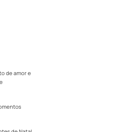
to de amor e
e
momentos
tes de Natal,