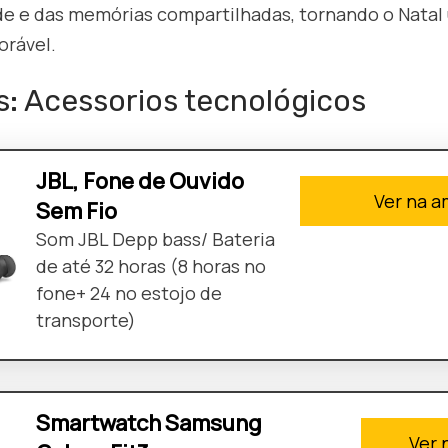
ade e das memórias compartilhadas, tornando o Natal
rável.
s: Acessorios tecnológicos
JBL, Fone de Ouvido
Ver na 
Sem Fio
Som JBL Depp bass/ Bateria
de até 32 horas (8 horas no
fone+ 24 no estojo de
transporte)
Smartwatch Samsung
Ver 